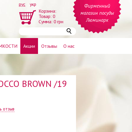
рус
укр
Фирменный
Корзина:
магазин посуды
Товар:
0
Люминарк
Сумма:
0
грн
МКОСТИ
Акции
Отзывы
О нас
IROCCO BROWN /19
ь отзыв