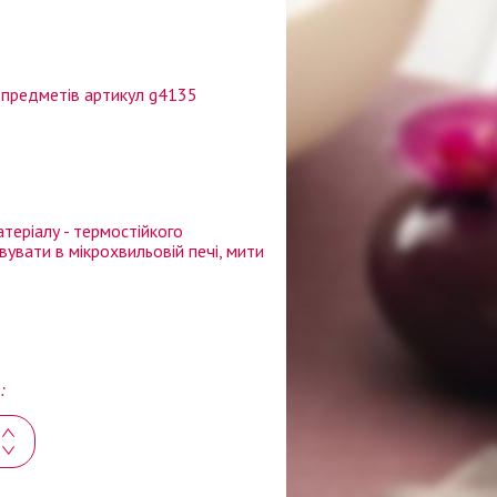
 предметів артикул g4135
теріалу - термостійкого
увати в мікрохвильовій печі, мити
: