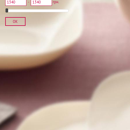
-
грн.
OK