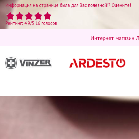
Информация на странице была для Вас полезной!? Оцените!
Рейтинг:
4.9
/
5
16
голосов
Интернет магазин Л