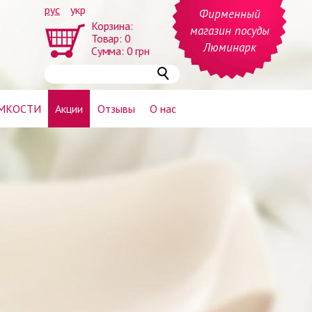
рус
укр
Фирменный
Корзина:
магазин посуды
Товар:
0
Люминарк
Сумма:
0
грн
МКОСТИ
Акции
Отзывы
О нас