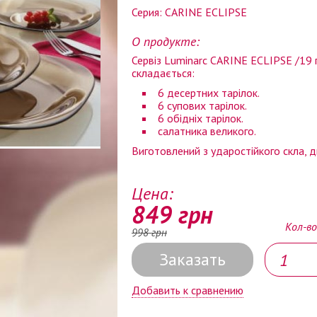
Серия: CARINE ECLIPSE
О продукте:
Сервіз Luminarc CARINE ECLIPSE /19
складається:
6 десертних тарілок.
6 супових тарілок.
6 обідніх тарілок.
салатника великого.
Виготовлений з ударостійкого скла, 
Цена:
849 грн
Кол-во
998 грн
Заказать
Добавить к сравнению