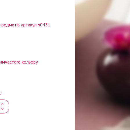
 предметів артикул h0431
димчастого кольору.
: