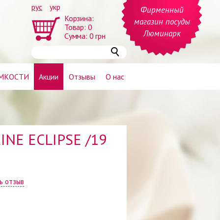
рус
укр
Фирменный
Корзина:
магазин посуды
Товар:
0
Люминарк
Сумма:
0
грн
МКОСТИ
Акции
Отзывы
О нас
RINE ECLIPSE /19
ь отзыв