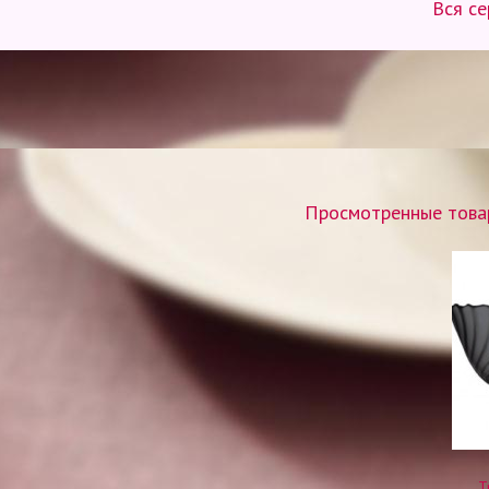
Вся се
Просмотренные товар
T