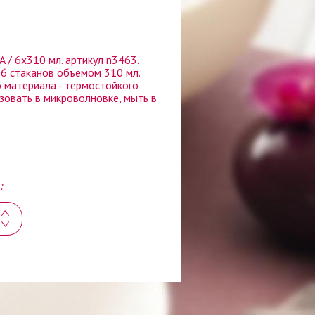
 / 6x310 мл. артикул n3463.
6 стаканов объемом 310 мл.
о материала - термостойкого
зовать в микроволновке, мыть в
: