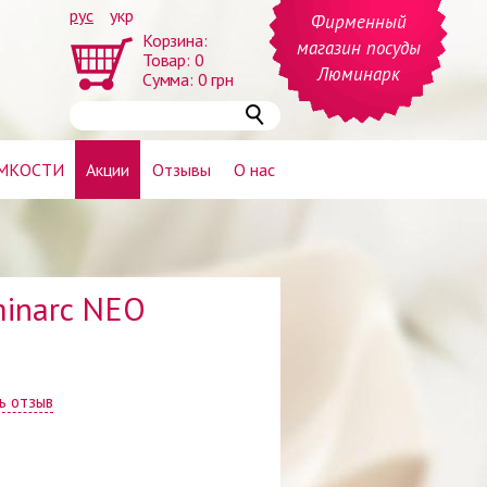
рус
укр
Фирменный
Корзина:
магазин посуды
Товар:
0
Люминарк
Сумма:
0
грн
МКОСТИ
Акции
Отзывы
О нас
minarc NEO
ь отзыв