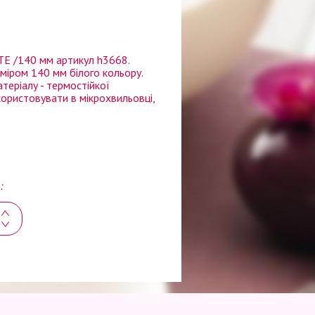
 /140 мм артикул h3668.
іром 140 мм білого кольору.
теріалу - термостійкої
користовувати в мікрохвильовці,
: