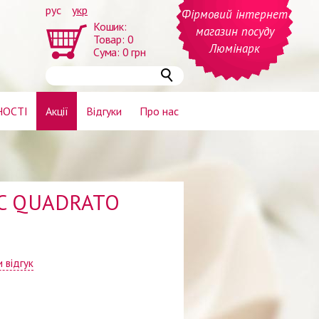
рус
укр
Фірмовий інтернет
Кошик:
магазин посуду
Товар:
0
Люмінарк
Сума:
0
грн
НОСТІ
Акції
Відгуки
Про нас
RC QUADRATO
 відгук