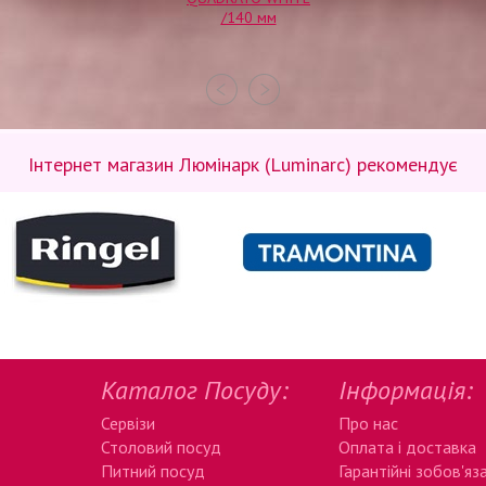
/140 мм
Інтернет магазин Люмінарк (Luminarc) рекомендує
Каталог Посуду:
Інформація:
Сервізи
Про нас
Столовий посуд
Оплата і доставка
Питний посуд
Гарантійні зобов'яз