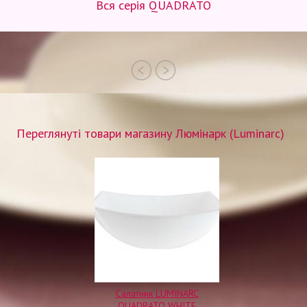
Вся серія QUADRATO
Переглянуті товари магазину Люмінарк (Luminarc)
Салатник LUMINARC
QUADRATO WHITE