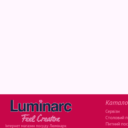
Катало
Сервізи
Столовий 
Питний по
Інтернет магазин посуду Люмінарк