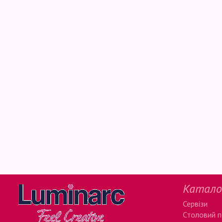
Катало
Сервізи
Столовий 