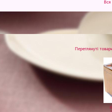
Вся
Переглянуті товар
Н