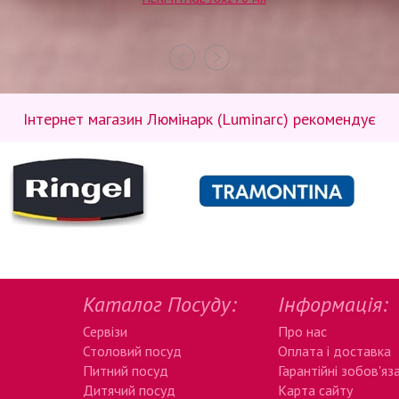
Інтернет магазин Люмінарк (Luminarc) рекомендує
Каталог Посуду:
Інформація:
Сервізи
Про нас
Столовий посуд
Оплата і доставка
Питний посуд
Гарантійні зобов'яз
Дитячий посуд
Карта сайту