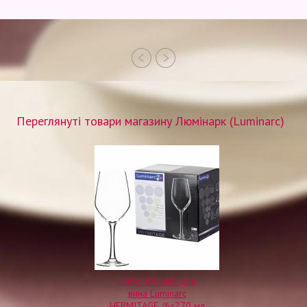
Переглянуті товари магазину Люмінарк (Luminarc)
Набір бокалів для
вина Luminarc
HERMITAGE /6x270 мл