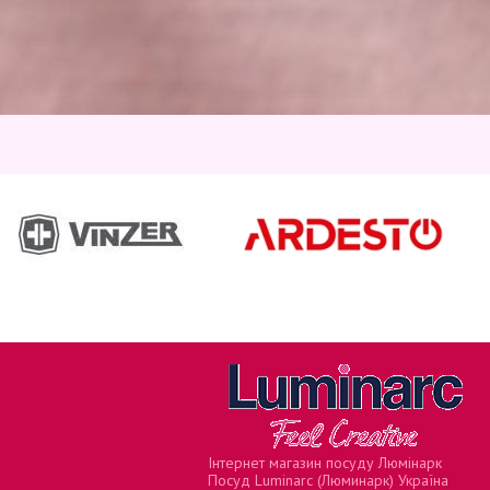
Інтернет магазин посуду Люмінарк
Посуд Luminarc (Люминарк) Україна