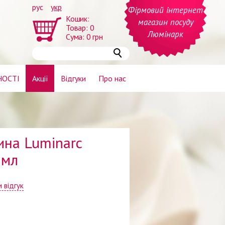
рус
укр
Фірмовий інтернет
Кошик:
магазин посуду
Товар:
0
Люмінарк
Сума:
0
грн
НОСТІ
Акції
Відгуки
Про нас
ина Luminarc
 мл
 відгук