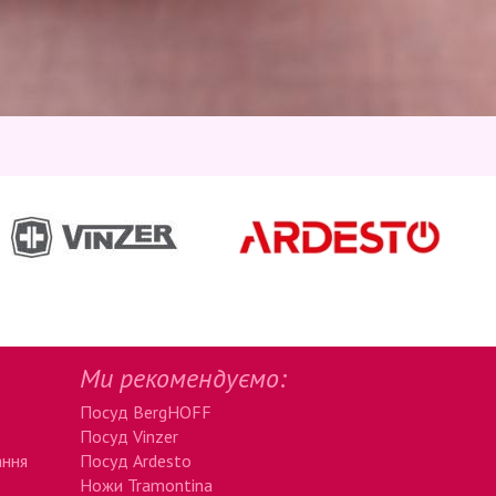
Ми рекомендуємо:
Посуд BergHOFF
Посуд Vinzer
ання
Посуд Ardesto
Ножи Tramontina