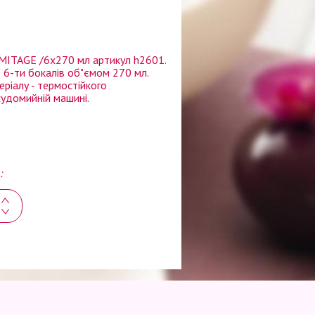
RMITAGE /6x270 мл артикул h2601.
 6-ти бокалів об"ємом 270 мл.
еріалу - термостійкого
судомийній машині.
: