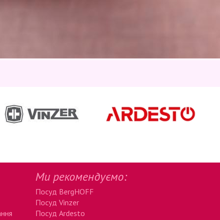
Ми рекомендуємо:
Посуд BergHOFF
Посуд Vinzer
ання
Посуд Ardesto