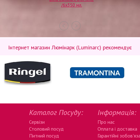
/6х350 мл.
Інтернет магазин Люмінарк (Luminarc) рекомендує
Каталог Посуду:
Інформація:
Сервізи
Про нас
Столовий посуд
Оплата і доставка
Питний посуд
Гарантійні зобов'яз