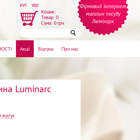
рус
укр
Фірмовий інтернет
Кошик:
магазин посуду
Товар:
0
Люмінарк
Сума:
0
грн
НОСТІ
Акції
Відгуки
Про нас
ина Luminarc
 відгук