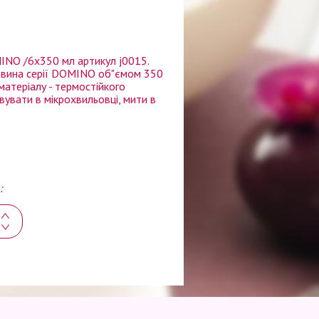
INO /6х350 мл артикул j0015.
я вина серії DOMINO об"ємом 350
матеріалу - термостійкого
вувати в мікрохвильовці, мити в
: