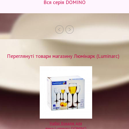
Вся серія DOMINO
Переглянуті товари магазину Люмінарк (Luminarc)
Набір бокалів для
вина Luminarc DOMINO