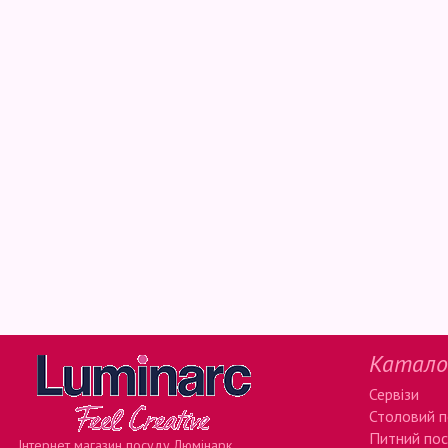
Катало
Сервізи
Столовий 
Питний по
Інтернет магазин посуду Люмінарк