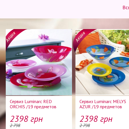
Вс
Сервиз Luminarc RED
Сервиз Luminarc MELYS
ORCHIS /19 предметов
AZUR /19 предметов
2398 грн
2398 грн
2 798
2 798